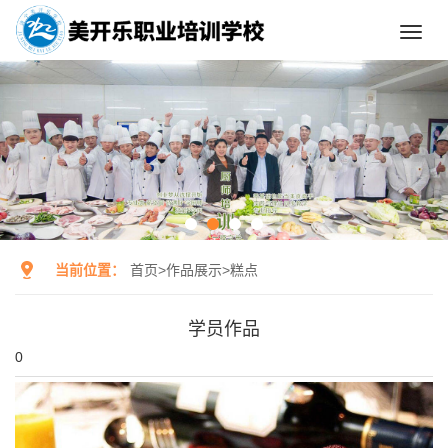
Toggl
navig
当前位置：
首页
>
作品展示
>
糕点
学员作品
0