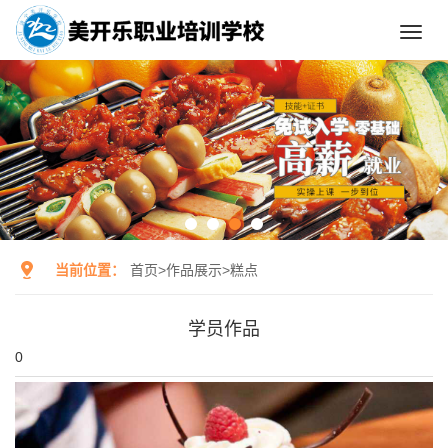
Toggl
navig
当前位置：
首页
>
作品展示
>
糕点
学员作品
0